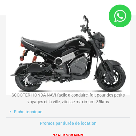
Aller
au
contenu
SCOOTER HONDA NAVI facile a conduire, fait pour des petits
voyages et la ville, vitesse maximum 85kms
Fiche tecnique
Promos par durée de location
24H $ 500 MNX